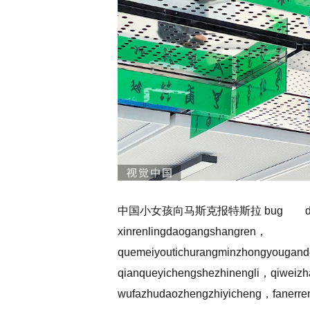
中国小女孩向马斯克报特斯拉 bug dier，yi
xinrenlingdaogangshangren，
quemeiyoutichurangminzhongyougan
qianqueyichengshezhinengli，qiweizh
wufazhudaozhengzhiyicheng，fanerren