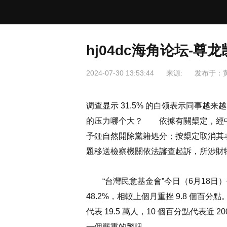
hj04dc海角论坛-尊
2024-07-30 13:53:44
来源:
发布于：
调查显示 31.5% 的白领表示同事越
的压力哪个大？ 依據有關槼定，經
予鍾自然開除黨籍処分；按槼定取消其
題移送檢察機關依法讅查起訴，所涉財
“台灣民意基金會”今日（6月18日
48.2%，相較上個月重挫 9.8 個
代表 19.5 萬人，10 個百分點代表近
一個嚴重的警訊。