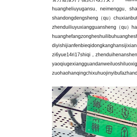
huangheliuyugansu、neimenggu、sh
shandongdengsheng（qu）chuxianbu
zhenduiliuyuxiangguansheng（qu）h
huanghefangzongheshuilibuhuanghes
diyishijianfenbieqidongkanghansijixi
zi6yue14ri17shiqi，zhenduihenanshen
yaoqiugexiangguandanweiluoshiluox
zuohaohanqingchixuhuojinyibufazhan