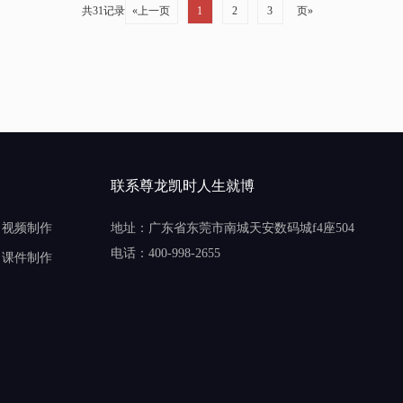
共31记录
«上一页
1
2
3
页»
联系尊龙凯时人生就博
视频制作
地址：广东省东莞市南城天安数码城f4座504
电话：400-998-2655
课件制作