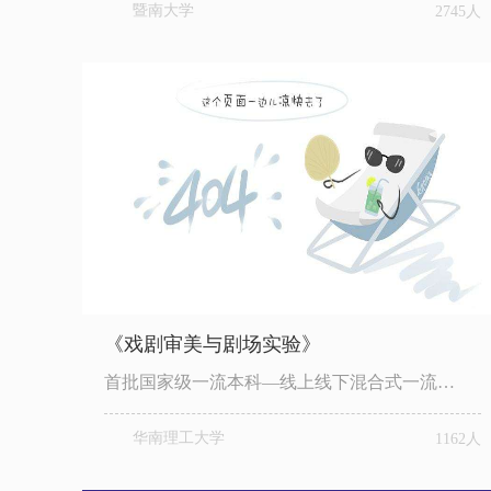
暨南大学
2745人
《戏剧审美与剧场实验》
首批国家级一流本科—线上线下混合式一流…
华南理工大学
1162人