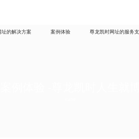
网址的解决方案
案例体验
尊龙凯时网址的服务
视频制作
混合式课程建设
课件制作
在线开放课程建设
案例体验 -尊龙凯时人生就
专业信息化建设
case
教学能力大赛
平台