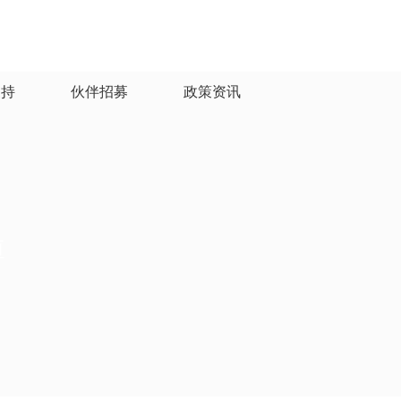
支持
伙伴招募
政策资讯
教师培训
慕课推荐
教师教科研项目指导
博