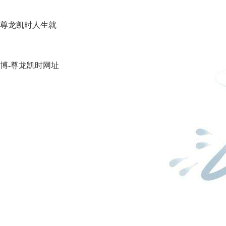
尊龙凯时人生就
尊龙凯时人生就博首页
产品和尊龙凯时网址的解决方
博-尊龙凯时网址
关于尊龙凯时人生就博
混合式教学平台
智能制课系统
在线考试系统
站群系统
资源库
实验室安全教育平台
企业网校